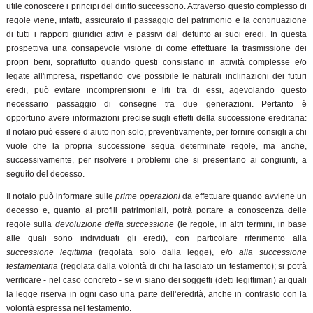
utile conoscere i principi del diritto successorio. Attraverso questo complesso di
regole viene, infatti, assicurato il passaggio del patrimonio e la continuazione
di tutti i rapporti giuridici attivi e passivi dal defunto ai suoi eredi. In questa
prospettiva una consapevole visione di come effettuare la trasmissione dei
propri beni, soprattutto quando questi consistano in attività complesse e/o
legate all'impresa, rispettando ove possibile le naturali inclinazioni dei futuri
eredi, può evitare incomprensioni e liti tra di essi, agevolando questo
necessario passaggio di consegne tra due generazioni. Pertanto è
opportuno avere informazioni precise sugli effetti della successione ereditaria:
il notaio può essere d’aiuto non solo, preventivamente, per fornire consigli a chi
vuole che la propria successione segua determinate regole, ma anche,
successivamente, per risolvere i problemi che si presentano ai congiunti, a
seguito del decesso.
Il notaio può informare sulle
prime operazioni
da effettuare quando avviene un
decesso e, quanto ai profili patrimoniali, potrà portare a conoscenza delle
regole sulla
devoluzione della successione
(le regole, in altri termini, in base
alle quali sono individuati gli eredi), con particolare riferimento alla
successione legittima
(regolata solo dalla legge), e/o
alla successione
testamentaria
(regolata dalla volontà di chi ha lasciato un testamento); si potrà
verificare - nel caso concreto - se vi siano dei soggetti (detti legittimari) ai quali
la legge riserva in ogni caso una parte dell’eredità, anche in contrasto con la
volontà espressa nel testamento.