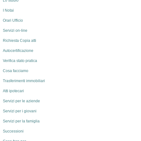
Lo studio
I Notai
Orari Ufficio
Servizi on-line
Richiesta Copia atti
Autocertificazione
Verifica stato pratica
Cosa facciamo
Trasferimenti immobiliari
Atti ipotecari
Servizi per le aziende
Servizi per i giovani
Servizi per la famiglia
Successioni